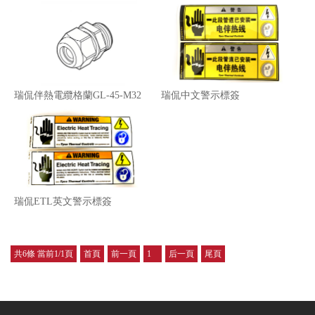
瑞侃伴熱電纜格蘭GL-45-M32
瑞侃中文警示標簽
瑞侃ETL英文警示標簽
共6條 當前1/1頁
首頁
前一頁
1
后一頁
尾頁