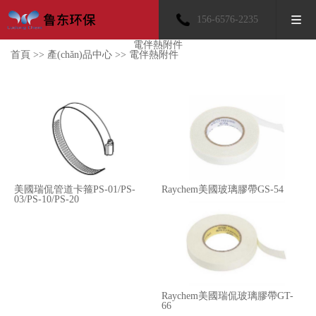
156-6576-2235
電伴熱附件
首頁
>>
產(chǎn)品中心
>>
電伴熱附件
美國瑞侃管道卡箍PS-01/PS-
Raychem美國玻璃膠帶GS-54
03/PS-10/PS-20
Raychem美國瑞侃玻璃膠帶GT-
66